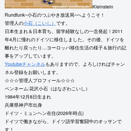
Kleinstein
Rundfunk~小石のつぶやき放送局~へようこそ！
管理人の
小石（こいし）
です。
日本生まれ＆日本育ち、留学経験なしの一念発起！2011
年4月に憧れのドイツに移住しました。その後、ドイツを
離れたり戻ったり…ヨーロッパ移住生活の様子＆旅行の記
事をアップしています。
Youtubeチャンネル
もありますので、よろしければチャン
ネル登録をお願いします。
☆☆☆管理人プロフィール☆☆☆
ペンネーム:花沢小石（はなざわこいし）
1984年12月8日生まれ
兵庫県神戸市出身
ドイツ・ミュンヘン在住(2026年時点)
ドイツで働きながら、ドイツ語学習奮闘中のオッサンで
す！