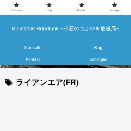
Startseite
Blog
Kontakt
Sonstiges
Kleinstein Rundfunk ~小石のつぶやき放送局~
Startseite
Blog
Kontakt
Sonstiges
ライアンエア(FR)