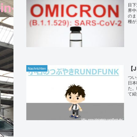
目下
界中
のま
種が
【
Nachrichten
つい
日本
た。