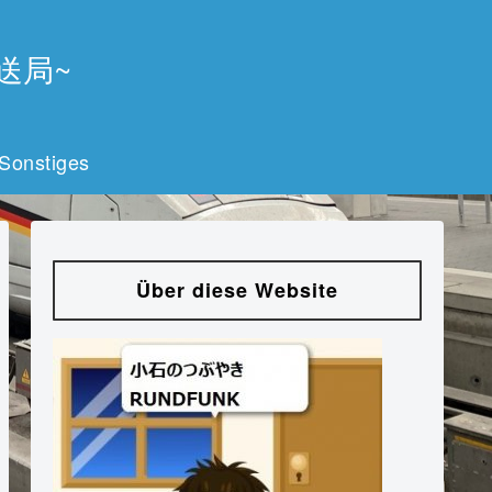
放送局~
Sonstiges
Über diese Website