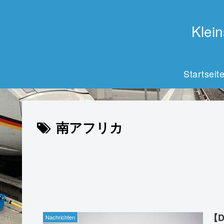
Kle
Startseit
南アフリカ
【
Nachrichten