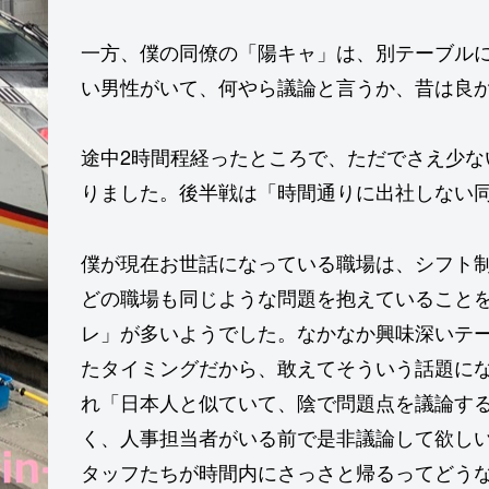
一方、僕の同僚の「陽キャ」は、別テーブル
い男性がいて、何やら議論と言うか、昔は良
途中2時間程経ったところで、ただでさえ少
りました。後半戦は「時間通りに出社しない同僚・
僕が現在お世話になっている職場は、シフト
どの職場も同じような問題を抱えていること
レ」が多いようでした。なかなか興味深いテ
たタイミングだから、敢えてそういう話題に
れ「日本人と似ていて、陰で問題点を議論す
く、人事担当者がいる前で是非議論して欲し
タッフたちが時間内にさっさと帰るってどう