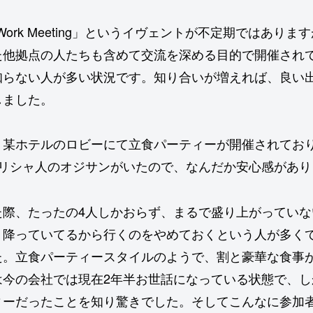
 Work Meeting」というイヴェントが不定期ではあ
他拠点の人たちも含めて交流を深める目的で開催されて
知らない人が多い状況です。知り合いが増えれば、良い
しました。
、某ホテルのロビーにて立食パーティーが開催されてお
ギリシャ人のオジサンがいたので、なんだか安心感があり
た際、たったの4人しかおらず、まるで盛り上がってい
く降っていてるから行くのをやめておくという人が多く
た。立食パーティースタイルのようで、割と豪華な食事
は今の会社では現在2年半お世話になっている状態で、
ィーだったことを知り驚きでした。そしてこんなに参加