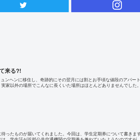
て来る?!
でミュンヘンに移住し、奇跡的にその翌月には割とお手頃な値段のアパー
実家以外の場所でこんなに長くいた場所はほとんどありませんでした。し
届いてくれました。今回は、学生定期券について書きます。 僕は現在、ミュンヘン大学（LMU）に通っ
は、学生証が近郊公共交通機関の定期券を兼ねていたようなのですが、僕