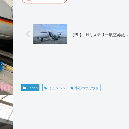
【PL】LHミステリー航空券旅
Leben
ミュンヘン
小石のつぶやき