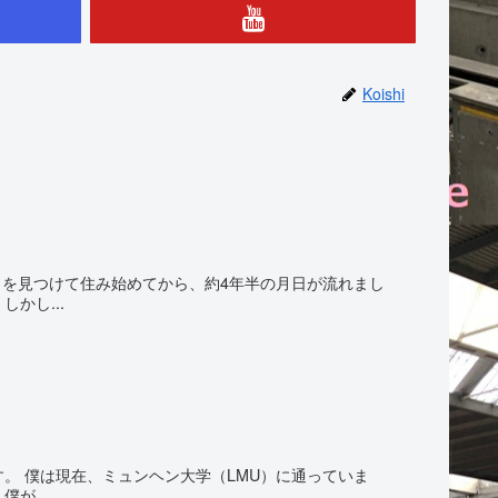
Koishi
トを見つけて住み始めてから、約4年半の月日が流れまし
かし...
ていま
が...