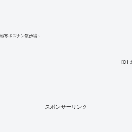
～極寒ポズナン散歩編～
【D】
スポンサーリンク