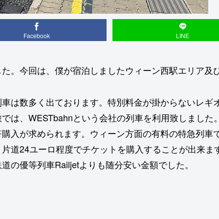
Facebook
LINE
した。今回は、僕が宿泊しましたウィーン西駅エリア及
車は数多く出ております。特別料金が掛からないレギオ
は、WESTbahnという会社の列車を利用致しました。
購入が求められます。ウィーン方面の有料の特急列車では
片道24ユーロ程度でチケットを購入することが出来ま
の優等列車Railjetよりも随分安い金額でした。