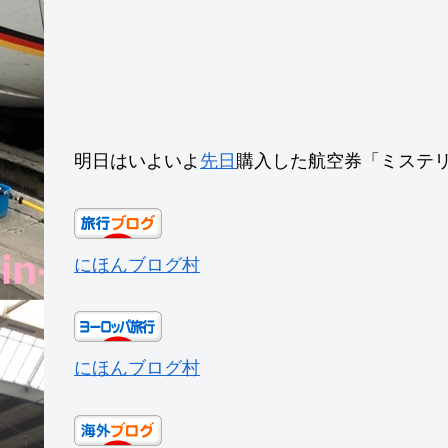
明日はいよいよ
先日
購入した航空券「ミステ
にほんブログ村
にほんブログ村