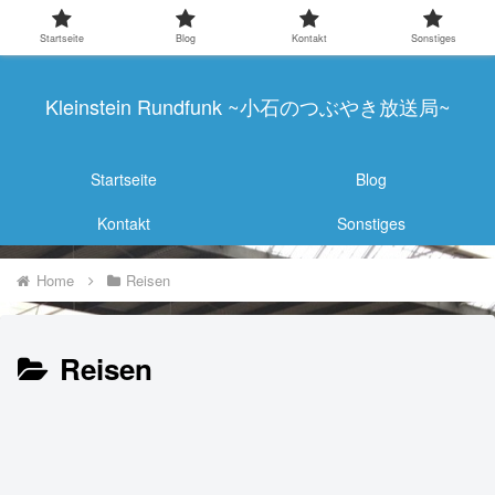
Startseite
Blog
Kontakt
Sonstiges
Kleinstein Rundfunk ~小石のつぶやき放送局~
Startseite
Blog
Kontakt
Sonstiges
Home
Reisen
Reisen