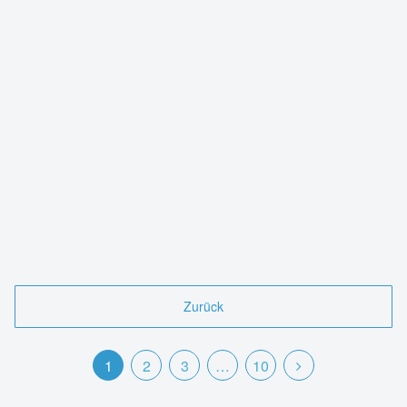
Zurück
1
2
3
…
10