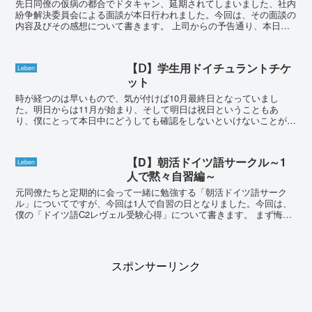
先日同僚の仮病の都合でドタキャン、延期されてしまいました、社内
紛争解決委員会による面談が本日行われました。今回は、その面談の
内容及びその感想について書きます。 上司からの予告通り、本日は
社内紛争解決委員の担当者の女性（Frau T）と...
【Ⅾ】学生用ドイチュラントチケ
Leben
ット
時が経つのは早いもので、気が付けば10月最終日となっていまし
た。明日からは11月が始まり、そして明日は祝日ということもあ
り、僕にとって本日中にどうしても確認をしないといけないことがあ
りました。それは、鉄道・バスなどの公共交通機関のチケットに...
【D】朝活ドイツ語サークル～1
Leben
人で黙々自習編～
元同僚たちと定期的に会って一緒に勉強する「朝活ドイツ語サーク
ル」についてですが、今回は1人で自習の日となりました。今回は、
僕の「ドイツ語C2レヴェル受験心得」について書きます。 まず悔し
いので書きますが、本当は今頃僕は日本に旅行中のは...
スポンサーリンク