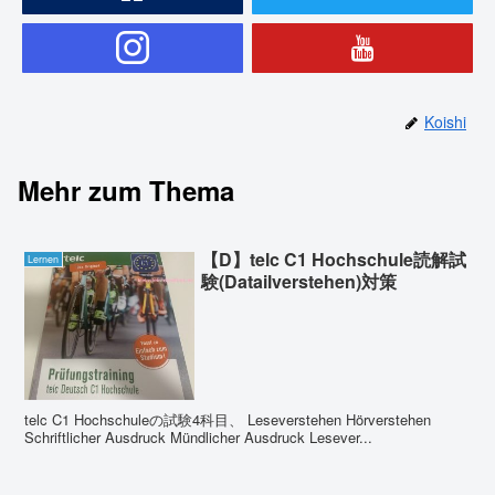
Koishi
Mehr zum Thema
【D】telc C1 Hochschule読解試
Lernen
験(Datailverstehen)対策
telc C1 Hochschuleの試験4科目、 Leseverstehen Hörverstehen
Schriftlicher Ausdruck Mündlicher Ausdruck Lesever...