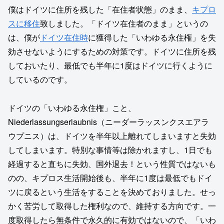
僕はドイツに住所を残した「在住者状態」のまま、
キプロ
スに移住
致しました。「ドイツ在住者のまま」というの
は、僕が
ドイツ在住時
に獲得した「いわゆる永住権」を失
効させないようにするための対策です。ドイツに住所を残
しておいたり、最低でも半年に1度はドイツに行くように
しているのです。
ドイツの「いわゆる永住権」こと、
Niederlassungserlaubnis（ニーダーラッスンクスエアラ
ウプニス）は、ドイツを半年以上離れてしまいますと失効
してしまいます。特別な事情等は除かれますし、1日でも
経過すると直ちに失効、国外退去！という性質ではないも
のの、キプロス生活開始後も、半年に1度は最低でもドイ
ツに戻るという生活をすることを決めておりました。せっ
かく苦労して取得した権利なので、維持する方向です。一
度取得したら無条件で永久的に有効ではないので、「いわ