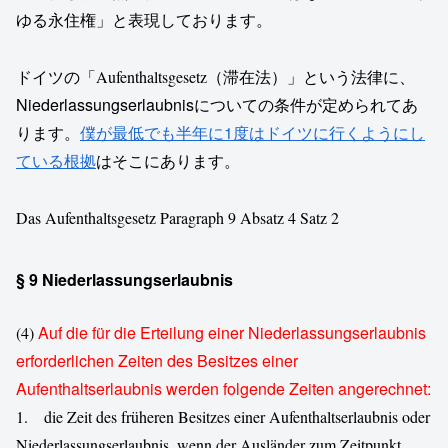
ゆる永住権」と表現しております。
ドイツの「
滞在法）」という法律に、
Aufenthaltsgesetz（
Niederlassungserlaubnisについての条件が定められてあ
ります。
僕が最低でも半年に1度はドイツに行くようにし
ている根拠
はそこにあります。
Das Aufenthaltsgesetz Paragraph 9 Absatz 4 Satz 2
§ 9
Niederlassungserlaubnis
Auf die für die Erteilung einer Niederlassungserlaubnis
(4)
erforderlichen Zeiten des Besitzes einer
Aufenthaltserlaubnis werden folgende Zeiten angerechnet:
1. die Zeit des früheren Besitzes einer Aufenthaltserlaubnis oder
Niederlassungserlaubnis, wenn der Ausländer zum Zeitpunkt