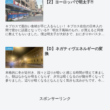
【Z】ヨーロッパで明太子⁈
Leben
キプロスで面白い食材が手に入るらしい！ キプロス在住の日本人の
間で密かに話題となっている⁈「明太子風味のもの」が買えると同僚
に教えてもらいました。僕は明太子が大好きで、おにぎりやパスタで
頂くことが多いのですが、キプロスで手に入るのかと大興...
【D】ネガティヴエネルギーの変
Leben
換
本格的に冬が近付き、段々と辺りが暗いと感じる時間が増えて来まし
た。朝はなかなか明るくならず、夕方は暗くなるのが随分早くなって
参りました。辺りが暗くなるとなんとなく気分も沈みがちです。今回
は、僕のストレス解消法及びネガティヴエネルギーの変換方...
スポンサーリンク