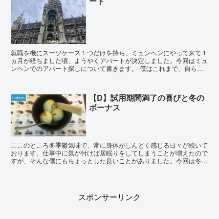
ート
就職を機にスーツケース１つだけを持ち、ミュンヘンにやって来て１
ヵ月が経ちました頃、ようやくアパートが決定しました。今回はミュ
ンヘンでのアパート探しについて書きます。 僕はこれまで、自らの
意思とは裏腹に、何度も引越しを経験しております。...
【D】試用期間満了の喜びと冬の
Leben
ボーナス
ここのところ冬季鬱気味で、常に身体がしんどく感じる日々が続いて
おります。仕事中に気が付けば居眠りをしてしまうことが増えたので
すが、そんな僕にもちょっとした良いことがありました。今回は冬の
ボーナスについて書きます。 先日、冬のボーナスが...
スポンサーリンク