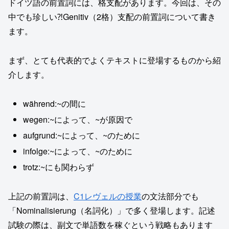
ドイツ語の前置詞には、格支配があります。今回は、その
中でも珍しい⁈Genitiv（2格）支配の前置詞について書き
ます。
まず、とても代表的でよくテキストに登場するものから紹
介します。
während:~の間に
wegen:~によって、~が原因で
aufgrund:~によって、~のために
infolge:~によって、~のために
trotz:~にも関わらず
上記の前置詞は、
C1レヴェルの授業
の文法部分でも
「Nominalisierung（名詞化）」で多く登場します。記述
試験の際は、副文で単語数を稼ぐという戦略もあります