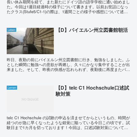
長い休み期間を経て、また新たにドイツ語の語学学校に通い始めまし
た。今回は1週目経過時の様子について書きます。以前お世話になっ
たクラス(Stufe5/C1-1)の際は、1週間ごとの様子や感想について述べ
ておりましたが、今回は水曜日始まりのクラ...
【D】バイエルン州立図書館朝活
Leben
昨日、夜勤の前にバイエルン州立図書館に行き、勉強をしました。ふ
とした瞬間に勉強への意欲が再燃し、久々にかなり集中することが出
来ました。そして、昨夜の快感が忘れられず、夜勤後に再度またバイ
エルン州立図書館に足を運びました。今回は、新習慣「朝活...
【D】telc C1 Hochschule口述試
Lernen
験対策
telc C1 Hochschule の試験の申込を済ませてからというもの、時間が
経つのが急に早くなったような錯覚に陥っている今日この頃です。試
験日まで1カ月を切っております！今回は、口述試験対策について書
きます。 口述試験は、試験日...