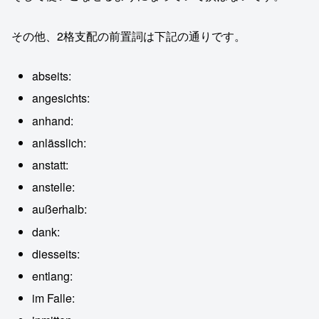
その他、2格支配の前置詞は下記の通りです。
abseits:
angesichts:
anhand:
anlässlich:
anstatt:
anstelle:
außerhalb:
dank:
diesseits:
entlang:
im Falle: