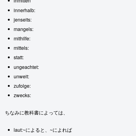
inmitten
innerhalb:
jenseits:
mangels:
mithilfe:
mittels:
statt:
ungeachtet:
unweit:
zufolge:
zwecks:
ちなみに教科書によっては、
laut:~によると、~によれば