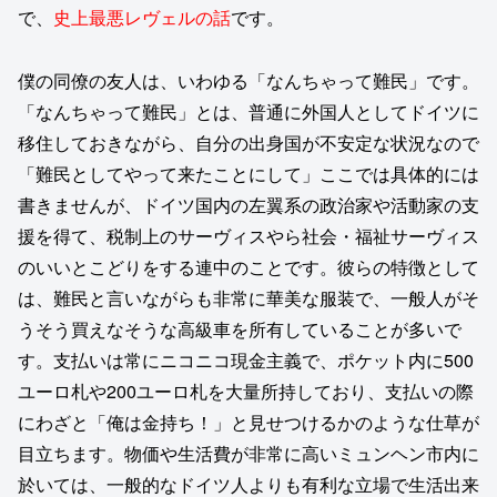
で、
史上最悪レヴェルの話
です。
僕の同僚の友人は、いわゆる「なんちゃって難民」です。
「なんちゃって難民」とは、普通に外国人としてドイツに
移住しておきながら、自分の出身国が不安定な状況なので
「難民としてやって来たことにして」ここでは具体的には
書きませんが、ドイツ国内の左翼系の政治家や活動家の支
援を得て、税制上のサーヴィスやら社会・福祉サーヴィス
のいいとこどりをする連中のことです。彼らの特徴として
は、難民と言いながらも非常に華美な服装で、一般人がそ
うそう買えなそうな高級車を所有していることが多いで
す。支払いは常にニコニコ現金主義で、ポケット内に500
ユーロ札や200ユーロ札を大量所持しており、支払いの際
にわざと「俺は金持ち！」と見せつけるかのような仕草が
目立ちます。物価や生活費が非常に高いミュンヘン市内に
於いては、一般的なドイツ人よりも有利な立場で生活出来