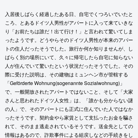
入居後しばらく経過したある日、自宅でくつろいでいたと
ころ、とあるドイツ人男性がアパートに入って来ていきな
り「お前たちは誰だ！出て行け！」と言われて驚いてしま
ったようです。どうやらそのドイツ人男性が本来のアパー
トの住人だったそうでした。旅行か何か知りませんが、し
ばらく別の場所にいて、久々に帰宅したら自宅に知らない
人が住んでいて驚いたという状況だったそうでした。その
際に受けた説明は、その建物はミュンヘン市が管轄する
「Geförderte Wohnung(sogenannte Sozialwohnung)」
で、一般開放されたアパートではないこと、そして「大家
さんと思われたドイツ人女性」は、「誰かも分からない謎
の人」で、そのアパートにも正式に住んでいた人ではなか
ったそうです。契約金やら家賃として支払ったお金を騙さ
れて、そのまま逃走されているそうです。送金先としての
情報はあるので、詐欺事件による組戻しなどの手続きをし