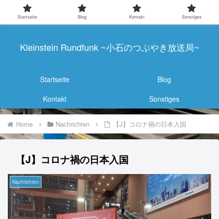
Startseite
Blog
Kontakt
Sonstiges
Kleinstein Rundfunk ~小石のつぶやき放送局~
Startseite
Blog
Kontakt
Sonstiges
Home
Nachrichten
【J】コロナ禍の日本入国
【J】コロナ禍の日本入国
Nachrichten