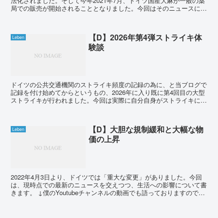
法化されました。そして今年2021年7月、ドイツ国産大麻が一般の薬
局での販売が開始されることとなりました。今回はそのニュースにつ
いて書きます。 Betäubungsmi...
【D】2026年第4弾ストライキ体
Leben
験談
ドイツの公共交通機関のストライキ頻度の記録の為に、と当ブログで
記録を付け始めてからというもの、2026年に入り既に第4回目の大型
ストライキが行われました。今回は実際に自分自身がストライキに直
撃したので、その体験談について書きます。 先...
【D】大胆な規制緩和と大幅な物
Leben
価の上昇
2022年4月3日より、ドイツでは「重大な変更」がありました。今回
は、現時点での最新のニュースを交えつつ、生活への影響について書
きます。 ↓僕のYoutubeチャンネルの動画でも語っておりますので、
よろしければ併せてご覧ください。 ...