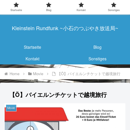
Startseite
Blog
Kontakt
Sonstiges
Kleinstein Rundfunk ~小石のつぶやき放送局~
Startseite
Blog
Kontakt
Sonstiges
Home
Movie
【Ö】バイエルンチケットで越境旅行
【Ö】バイエルンチケットで越境旅行
Movie