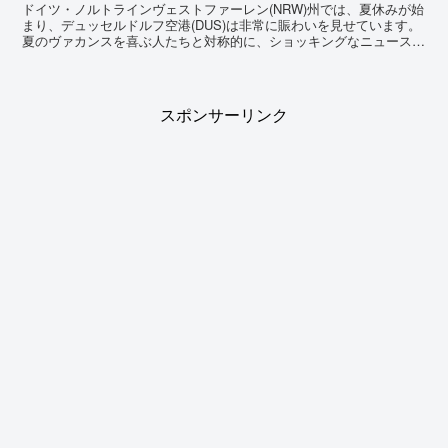
ドイツ・ノルトラインヴェストファーレン(NRW)州では、夏休みが始
まり、デュッセルドルフ空港(DUS)は非常に賑わいを見せています。
夏のヴァカンスを喜ぶ人たちと対称的に、ショッキングなニュースが
ありましたので、今回はここ数日で起こった事件を...
スポンサーリンク