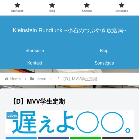
Startseite
Blog
Kontakt
Sonstiges
Kleinstein Rundfunk ~小石のつぶやき放送局~
Startseite
Blog
Kontakt
Sonstiges
Home
Leben
【D】MVV学生定期
【D】MVV学生定期
Leben