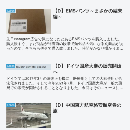
【D】EMSパンツ～まさかの結末
Leben
編～
先日instagram広告で気になったとあるEMSパンツを購入しました。
購入後すぐ、まだ商品が到着前の段階で類似品の気になる別商品があ
ったので、そちらも併せて購入致しました。時間がかなり掛かりまし
たが、後から注文した商品も無事本日届き、実際...
【D】ドイツ国産大麻の販売開始
Leben
へ
ドイツでは2017年3月の法改正を機に、医療用としての大麻使用が合
法化されました。そして今年2021年7月、ドイツ国産大麻が一般の薬
局での販売が開始されることとなりました。今回はそのニュースにつ
いて書きます。 Betäubungsmi...
【D】中国東方航空格安航空券の
Leben
旅