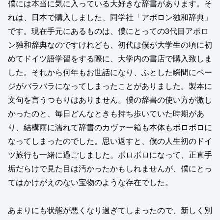
僕には本当に気に入っている大好きな辞書があります。そ
れは、日本で購入しました、同学社「アポロン独和辞典」
です。現在手元にあるものは、僕にとっての3代目アポロ
ン独和辞典なのですけれども、初代は僕が大学生の頃に初
めてドイツ語学習をする際に、大学内の書店で購入致しま
した。それから何年もお世話になり、ふとした瞬間にペー
ジがバラバラになってしまったことがありました。製本に
文句を言うつもりはありません。僕の辞書の使い方が激し
かったのと、毎日どんなときも持ち歩いていた時期があ
り、結構雨に濡れて辞書のカヴァー箱も本体もボロボロに
なってしまったのでした。思い返すと、僕の人生初のドイ
ツ旅行も一緒に過ごしました。ボロボロになって、正直手
垢だらけで見た目は汚かったかもしれませんが、僕にとっ
てはかけがえのない宝物のような存在でした。
あまりにも状態が悪くなり過ぎてしまったので、新しく別