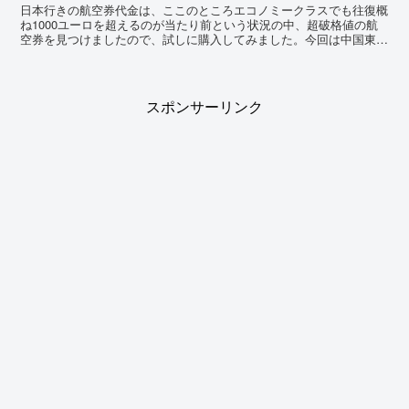
日本行きの航空券代金は、ここのところエコノミークラスでも往復概
ね1000ユーロを超えるのが当たり前という状況の中、超破格値の航
空券を見つけましたので、試しに購入してみました。今回は中国東方
航空（MU）利用した僕の日本行き旅行について書きます...
スポンサーリンク