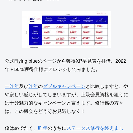
公式Flying blueのページから獲得XP早見表を拝借、2022
年＋50％獲得仕様にアレンジしてみました。
一昨年
及び
昨年
の
ダブルキャンペーン
と比較しますと、や
や寂しい感じがしてしまいますが、上級会員資格を狙うに
は十分魅力的なキャンペーンと言えます。修行僧の方々
は、この機会をどうぞお見逃しなく！
僕はめでたく、
昨年
のうちに
ステータス修行を終えまし