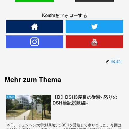
Koishiをフォローする
Koishi
Mehr zum Thema
【D】DSH3度目の受験~怒りの
Leben
DSH筆記試験編~
本日、ミュンヘン大学(LMU)にてDSHを受験して参りました。今回は