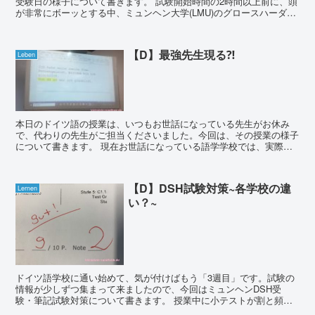
受験日の様子について書きます。 試験開始時間の2時間以上前に、頭
が非常にボーッとする中、ミュンヘン大学(LMU)のグロースハーダー
ンキャンパスに向かいました。今朝7時...
【D】最強先生現る⁈
Leben
本日のドイツ語の授業は、いつもお世話になっている先生がお休み
で、代わりの先生がご担当くださいました。今回は、その授業の様子
について書きます。 現在お世話になっている語学学校では、実際に
授業でお世話になった先生、本来の担当の先生の休暇や...
【D】DSH試験対策~各学校の違
Lernen
い？~
ドイツ語学校に通い始めて、気が付けばもう「3週目」です。試験の
情報が少しずつ集まって来ましたので、今回はミュンヘンDSH受
験・筆記試験対策について書きます。 授業中に小テストが割と頻繁
に行われておりますが…どうも思うように実力を発揮出...