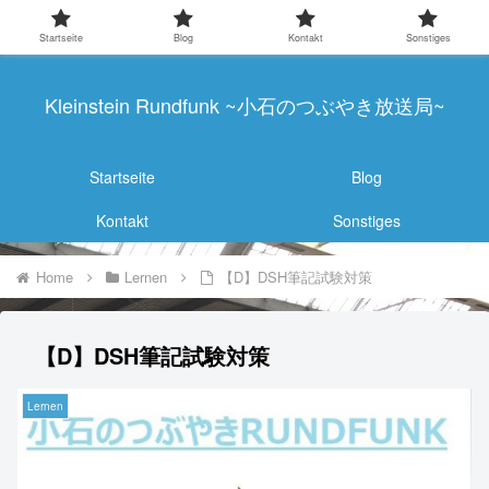
Startseite
Blog
Kontakt
Sonstiges
Kleinstein Rundfunk ~小石のつぶやき放送局~
Startseite
Blog
Kontakt
Sonstiges
Home
Lernen
【D】DSH筆記試験対策
【D】DSH筆記試験対策
Lernen