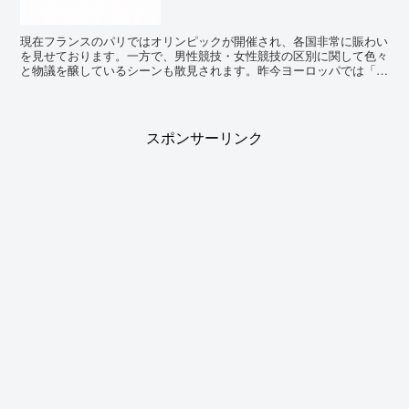
現在フランスのパリではオリンピックが開催され、各国非常に賑わい
を見せております。一方で、男性競技・女性競技の区別に関して色々
と物議を醸しているシーンも散見されます。昨今ヨーロッパでは「性
自認」や「自己決定」について頻繁に議論されており、従来...
スポンサーリンク