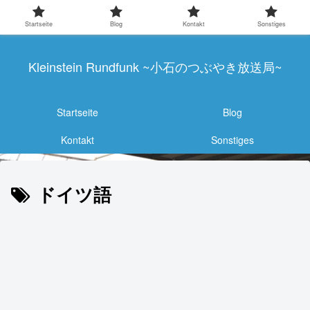
Startseite
Blog
Kontakt
Sonstiges
Kleinstein Rundfunk ~小石のつぶやき放送局~
Startseite
Blog
Kontakt
Sonstiges
ドイツ語